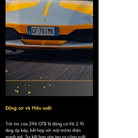
Động cơ và Hiệu suất:
Trái tim của 296 GTB là động cơ V6 2.9L 
tăng áp kép, kết hợp với một mô-tơ điện 
mạnh mẽ. Sự kết hợp này tạo ra công suất 