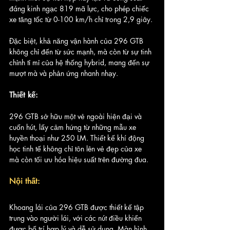
đáng kinh ngạc 819 mã lực, cho phép chiếc 
xe tăng tốc từ 0-100 km/h chỉ trong 2,9 giây. 
Đặc biệt, khả năng vận hành của 296 GTB 
không chỉ đến từ sức mạnh, mà còn từ sự tinh 
chỉnh tỉ mỉ của hệ thống hybrid, mang đến sự 
mượt mà và phản ứng nhanh nhạy.
Thiết kế:
296 GTB sở hữu một vẻ ngoài hiện đại và 
cuốn hút, lấy cảm hứng từ những mẫu xe 
huyền thoại như 250 LM. Thiết kế khí động 
học tinh tế không chỉ tôn lên vẻ đẹp của xe 
mà còn tối ưu hóa hiệu suất trên đường đua.
Nội thất:
Khoang lái của 296 GTB được thiết kế tập 
trung vào người lái, với các nút điều khiển 
được bố trí hợp lý và dễ sử dụng. Màn hình 