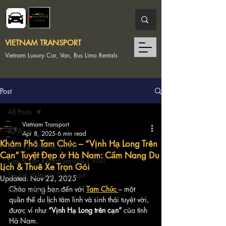
VIETNAM TRANSPORT
Vietnam Luxury Car, Van, Bus Limo Rentals
Post
All Posts
Vietnam Transport
All Posts
Apr 8, 2025
6 min read
Khám Phá Tam Chúc – “Vịnh Hạ Long Trên
Dịch Vụ Thuê Xe | VNT
Cạn” Tuyệt Đẹp ở Hà Nam: Cẩm Nang Du
Car & Van Rental Service | VNT
Lịch & Thuê Xe Trọn Gói
Tin tức Vietnam Transport
Updated:
Nov 22, 2025
Chào mừng bạn đến với 
Tam Chúc 
– một 
News and Reviews
quần thể du lịch tâm linh và sinh thái tuyệt vời, 
được ví như 
“Vịnh Hạ Long trên cạn”
 của tỉnh 
Hà Nam. 