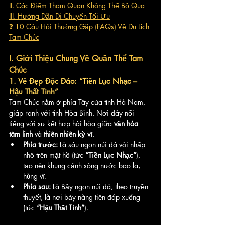
II. Các Điểm Tham Quan Không Thể Bỏ Qua
III. Hướng Dẫn Di Chuyển Tối Ưu
❓ 10 Câu Hỏi Thường Gặp (FAQs) Về Du Lịch 
Tam Chúc
I. Giới Thiệu Chung Về Quần Thể Tam 
Chúc
1. Vẻ Đẹp Độc Đáo: “Tiền Lục Nhạc – 
Hậu Thất Tinh”
Tam Chúc nằm ở phía Tây của tỉnh Hà Nam, 
giáp ranh với tỉnh Hòa Bình. Nơi đây nổi 
tiếng với sự kết hợp hài hòa giữa 
văn hóa 
tâm linh
 và 
thiên nhiên kỳ vĩ
.
Phía trước:
 Là sáu ngọn núi đá vôi nhấp 
nhô trên mặt hồ (tức 
“Tiền Lục Nhạc”
), 
tạo nên khung cảnh sông nước bao la, 
hùng vĩ.
Phía sau:
 Là Bảy ngọn núi đá, theo truyền 
thuyết, là nơi bảy nàng tiên đáp xuống 
(tức 
“Hậu Thất Tinh”
).