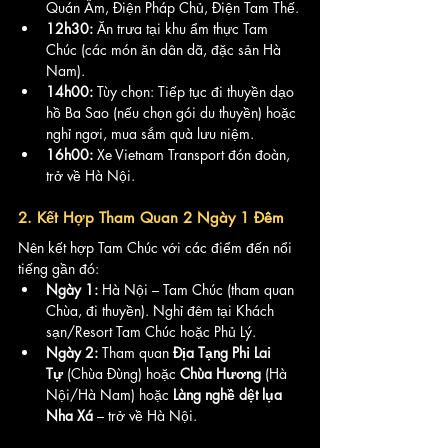
Quán Âm, Điện Pháp Chủ, Điện Tam Thế.
12h30:
 Ăn trưa tại khu ẩm thực Tam 
Chúc (các món ăn dân dã, đặc sản Hà 
Nam).
14h00:
 Tùy chọn: Tiếp tục đi thuyền dạo 
hồ Ba Sao (nếu chọn gói du thuyền) hoặc 
nghỉ ngơi, mua sắm quà lưu niệm.
16h00:
 Xe Vietnam Transport đón đoàn, 
trở về Hà Nội.
2. Kết Hợp Tham Quan 2 Ngày 1 Đêm
Nên kết hợp Tam Chúc với các điểm đến nổi 
tiếng gần đó:
Ngày 1:
 Hà Nội – Tam Chúc (tham quan 
Chùa, đi thuyền). Nghỉ đêm tại Khách 
sạn/Resort Tam Chúc hoặc Phủ Lý.
Ngày 2:
 Tham quan 
Địa Tạng Phi Lai 
Tự
 (Chùa Đùng) hoặc 
Chùa Hương
 (Hà 
Nội/Hà Nam) hoặc 
Làng nghề dệt lụa 
Nha Xá
 – trở về Hà Nội.