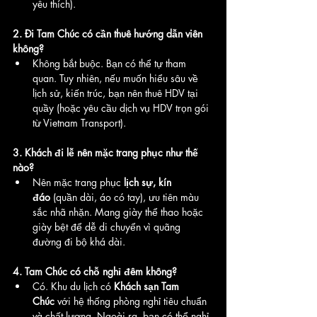
yêu thích).
2. Đi Tam Chúc có cần thuê hướng dẫn viên 
không?
Không bắt buộc. Bạn có thể tự tham 
quan. Tuy nhiên, nếu muốn hiểu sâu về 
lịch sử, kiến trúc, bạn nên thuê HDV tại 
quầy (hoặc yêu cầu dịch vụ HDV trọn gói 
từ Vietnam Transport).
3. Khách đi lễ nên mặc trang phục như thế 
nào?
Nên mặc trang phục 
lịch sự, kín 
đáo
 (quần dài, áo có tay), ưu tiên màu 
sắc nhã nhặn. Mang giày thể thao hoặc 
giày bệt để dễ di chuyển vì quãng 
đường đi bộ khá dài.
4. Tam Chúc có chỗ nghỉ đêm không?
Có. Khu du lịch có 
Khách sạn Tam 
Chúc
 với hệ thống phòng nghỉ tiêu chuẩn 
và chất lượng. Ngoài ra, bạn có thể nghỉ 