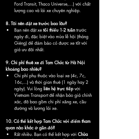
Ford Transit, Thaco Universe,…) với chất 
lượng cao và lái xe chuyên nghiệp.
8. Tôi nên đặt xe trước bao lâu?
Bạn nên đặt xe 
tối thiểu 1-2 tuần
 trước 
ngày đi, đặc biệt vào mùa lễ hội (tháng 
Giêng) để đảm bảo có được xe tốt với 
giá ưu đãi nhất.
9. Chi phí thuê xe đi Tam Chúc từ Hà Nội 
khoảng bao nhiêu?
Chi phí phụ thuộc vào loại xe (4c, 7c, 
16c,...) và thời gian thuê (1 ngày hay 2 
ngày). Vui lòng 
liên hệ trực tiếp
 với 
Vietnam Transport để nhận báo giá chính 
xác, đã bao gồm chi phí xăng xe, cầu 
đường và lương lái xe.
10. Có thể kết hợp Tam Chúc với điểm tham 
quan nào khác ở gần đó?
Rất nhiều. Bạn có thể kết hợp với 
Chùa 