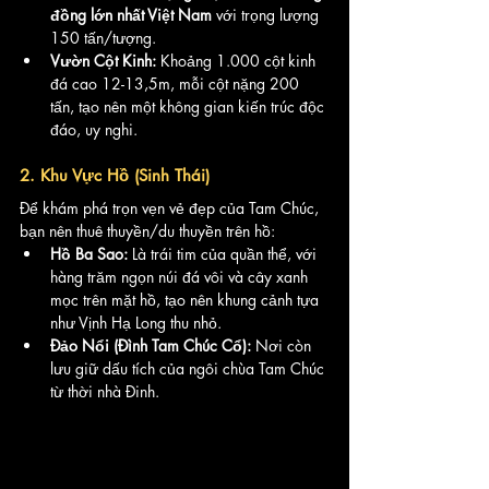
đồng lớn nhất Việt Nam
 với trọng lượng 
150 tấn/tượng.
Vườn Cột Kinh:
 Khoảng 1.000 cột kinh 
đá cao 12-13,5m, mỗi cột nặng 200 
tấn, tạo nên một không gian kiến trúc độc 
đáo, uy nghi.
2. Khu Vực Hồ (Sinh Thái)
Để khám phá trọn vẹn vẻ đẹp của Tam Chúc, 
bạn nên thuê thuyền/du thuyền trên hồ:
Hồ Ba Sao:
 Là trái tim của quần thể, với 
hàng trăm ngọn núi đá vôi và cây xanh 
mọc trên mặt hồ, tạo nên khung cảnh tựa 
như Vịnh Hạ Long thu nhỏ.
Đảo Nổi (Đình Tam Chúc Cổ):
 Nơi còn 
lưu giữ dấu tích của ngôi chùa Tam Chúc 
từ thời nhà Đinh.