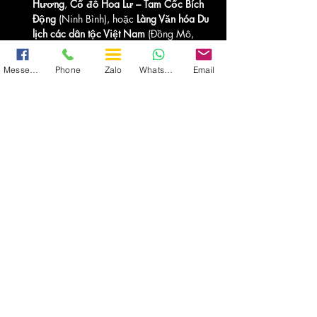
Hương
, 
Cố đô Hoa Lư – Tam Cốc Bích 
Động
 (Ninh Bình), hoặc 
Làng Văn hóa Du 
lịch các dân tộc Việt Nam
 (Đồng Mô, 
Sơn Tây).
Messenger
Phone
Zalo
WhatsApp
Email
Vietnam Transport
 hy vọng bạn sẽ có một 
chuyến đi Tam Chúc thật sự ý nghĩa và đáng 
nhớ. Hãy để chúng tôi đồng hành cùng bạn 
trên mọi hành trình.
Chi phí tham khảo (cho nhóm 4-6 
người):
Thuê xe limousine 9 chỗ: 
2.800.000 đồng/ngày.
Ăn uống: 50.000-100.000 đồng/người.
Vé tham quan (nếu có): Miễn phí tại 
nhiều điểm, trừ phí xe điện ở Tam Chúc 
(khoảng 90.000 đồng/khứ hồi).
Lời Khuyên Khi 
Thuê Xe Limousine đi Tam 