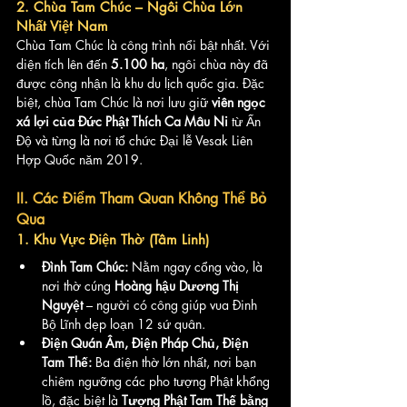
2. Chùa Tam Chúc – Ngôi Chùa Lớn 
Nhất Việt Nam
Chùa Tam Chúc là công trình nổi bật nhất. Với 
diện tích lên đến 
5.100 ha
, ngôi chùa này đã 
được công nhận là khu du lịch quốc gia. Đặc 
biệt, chùa Tam Chúc là nơi lưu giữ 
viên ngọc 
xá lợi của Đức Phật Thích Ca Mâu Ni
 từ Ấn 
Độ và từng là nơi tổ chức Đại lễ Vesak Liên 
Hợp Quốc năm 2019.
II. Các Điểm Tham Quan Không Thể Bỏ 
Qua
1. Khu Vực Điện Thờ (Tâm Linh)
Đình Tam Chúc:
 Nằm ngay cổng vào, là 
nơi thờ cúng 
Hoàng hậu Dương Thị 
Nguyệt
 – người có công giúp vua Đinh 
Bộ Lĩnh dẹp loạn 12 sứ quân.
Điện Quán Âm, Điện Pháp Chủ, Điện 
Tam Thế:
 Ba điện thờ lớn nhất, nơi bạn 
chiêm ngưỡng các pho tượng Phật khổng 
lồ, đặc biệt là 
Tượng Phật Tam Thế bằng 