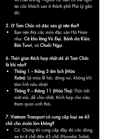
tại các khách sạn ở thành phố Phủ Lý gần 
đó.
5. Ở Tam Chúc có đặc sản gì nên thử?
Bạn nên thử các món đặc sản Hà Nam 
như: 
Cá kho làng Vũ Đại
, 
Bánh đa Kiện
, 
Bún Tươi
, và 
Chuối Ngự
.
6. Thời gian thích hợp nhất để đi Tam Chúc 
là khi nào?
Tháng 1 – tháng 3 âm lịch (Mùa 
Xuân):
 Là mùa lễ hội, đông vui, không khí 
tâm linh náo nhiệt.
Tháng 9 – tháng 11 (Mùa Thu):
 Thời tiết 
mát mẻ, dễ chịu nhất, thích hợp cho việc 
tham quan sinh thái.
7. Vietnam Transport có cung cấp loại xe 45 
chỗ cho đoàn lớn không?
Có. Chúng tôi cung cấp đầy đủ các dòng 
xe từ 4 chỗ đến 45 chỗ (Hyundai Solati, 