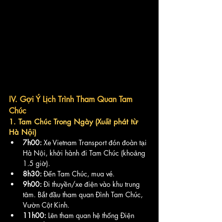
IV. Gợi Ý Lịch Trình Tham Quan Tam 
Chúc
1. Tam Chúc Trong Ngày (Xuất phát từ 
Hà Nội)
7h00:
 Xe Vietnam Transport đón đoàn tại 
Hà Nội, khởi hành đi Tam Chúc (khoảng 
1.5 giờ).
8h30:
 Đến Tam Chúc, mua vé.
9h00:
 Đi thuyền/xe điện vào khu trung 
tâm. Bắt đầu tham quan Đình Tam Chúc, 
Vườn Cột Kinh.
11h00:
 Lên tham quan hệ thống Điện 