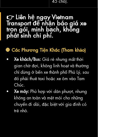
45 chỗ).
👉 Liên hệ ngay Vietnam 
Transport
 để nhận báo giá xe 
trọn gói, minh bạch
, không 
phát sinh chi phí.
🛑 Các Phương Tiện Khác (Tham khảo)
Xe khách/Bus:
 Giá rẻ nhưng mất thời 
gian chờ đợi, không linh hoạt và thường 
chỉ dừng ở bến xe thành phố Phủ Lý, sau 
đó phải thuê taxi hoặc xe ôm vào Tam 
Chúc.
Xe máy:
 Phù hợp với dân phượt, nhưng 
không an toàn và mệt mỏi cho những 
chuyến đi dài, đặc biệt với gia đình có 
trẻ nhỏ.