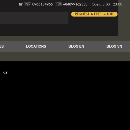
☎ 🇻🇳
0965134966
🇬🇧
+84899162338
- Open: 8:00 - 23:00
REQUEST A FREE QUOTE
ES
LOCATIONS
BLOG EN
BLOG VN