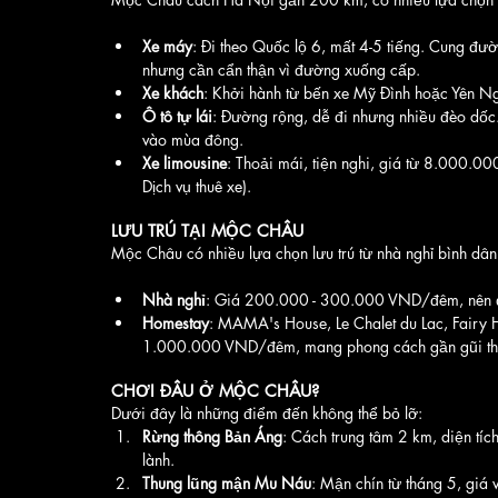
Xe máy
: Đi theo Quốc lộ 6, mất 4-5 tiếng. Cung đư
nhưng cần cẩn thận vì đường xuống cấp.
Xe khách
: Khởi hành từ bến xe Mỹ Đình hoặc Yên N
Ô tô tự lái
: Đường rộng, dễ đi nhưng nhiều đèo dốc
vào mùa đông.
Xe limousine
: Thoải mái, tiện nghi, giá từ 8.000.00
Dịch vụ thuê xe).
LƯU TRÚ TẠI MỘC CHÂU
Mộc Châu có nhiều lựa chọn lưu trú từ nhà nghỉ bình dâ
Nhà nghỉ
: Giá 200.000 - 300.000 VND/đêm, nên đ
Homestay
: MAMA's House, Le Chalet du Lac, Fairy
1.000.000 VND/đêm, mang phong cách gần gũi thi
CHƠI ĐÂU Ở MỘC CHÂU?
Dưới đây là những điểm đến không thể bỏ lỡ:
Rừng thông Bản Áng
: Cách trung tâm 2 km, diện tíc
lành.
Thung lũng mận Mu Náu
: Mận chín từ tháng 5, g