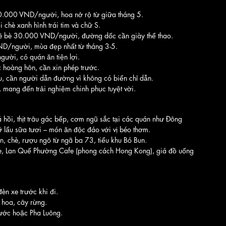
30.000 VND/người, hoa nở rộ từ giữa tháng 5.
i chè xanh hình trái tim và chữ S.
ê bè 30.000 VND/người, đường dốc cần giày thể thao.
ND/người, mùa đẹp nhất từ tháng 3-5.
ời, có quán ăn tiện lợi.
c hoàng hôn, cần xin phép trước.
u, cần người dẫn đường vì không có biển chỉ dẫn.
, mang đến trải nghiệm chinh phục tuyệt vời.
á hồi, thịt trâu gác bếp, cơm ngũ sắc tại các quán như Đông 
lẩu sữa tươi – món ăn độc đáo với vị béo thơm.
n, chè, rượu ngô từ ngã ba 73, tiểu khu Bó Bun.
ee, Lan Quế Phường Cafe (phong cách Hong Kong), giá đồ uống 
n xe trước khi đi.
 hoa, cây rừng.
nước hoặc Pha Luông.