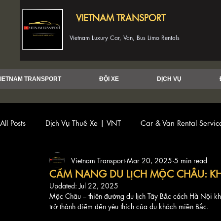
VIETNAM TRANSPORT
Vietnam Luxury Car, Van, Bus Limo Rentals
IETNAM TRANSPORT
ĐỘI XE
DỊCH VỤ
All Posts
Dịch Vụ Thuê Xe | VNT
Car & Van Rental Servi
Vietnam Transport
Mar 20, 2025
5 min read
CẨM NANG DU LỊCH MỘC CHÂU: 
Updated:
Jul 22, 2025
Mộc Châu – thiên đường du lịch Tây Bắc cách Hà Nội kho
trở thành điểm đến yêu thích của du khách miền Bắc. 