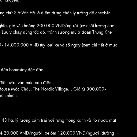
ờng chữ S ở Vân Hồ là điểm dừng chân lý tưởng để check-in, 
ghĩa, giá vé khoảng 200.000 VND/người (xe chất lượng cao).
. Lưu ý chạy đúng tốc độ, tránh sương mù ở đoạn Thung Khe 
0 - 14.000.000 VND tùy loại xe và số ngày (xem chi tiết ở mục 
n đến homestay độc đáo:
ặt trước vào mùa cao điểm.
 House Mộc Châu, The Nordic Village… Giá từ 300.000 - 
ên nhiên.
h 43 ha, lý tưởng cắm trại với rừng thông xanh và hồ nước mát 
iá vé 20.000 VND/người, xe ôm 120.000 VND/người (đường 