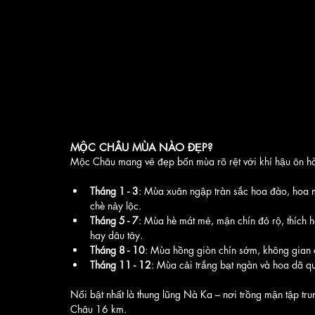
MỘC CHÂU MÙA NÀO ĐẸP?
Mộc Châu mang vẻ đẹp bốn mùa rõ rệt với khí hậu ôn hò
Tháng 1 - 3
: Mùa xuân ngập tràn sắc hoa đào, hoa 
chè nảy lộc.
Tháng 5 - 7
: Mùa hè mát mẻ, mận chín đỏ rộ, thích 
hay dâu tây.
Tháng 8 - 10
: Mùa hồng giòn chín sớm, không gian
Tháng 11 - 12
: Mùa cải trắng bạt ngàn và hoa dã q
Nổi bật nhất là thung lũng Nà Ka – nơi trồng mận tập tru
Châu 16 km.