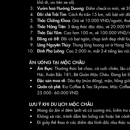
khó đi, ưu tiên xe số).
Vườn hoa Hướng Dương
: Điểm check-in mới, vé 
Đồi chè Trái Tim
: Cách thị trấn 15 km, nổi bật với đồ
Thác Chiềng Khoa
: Giá vé 10.000 VND/người, thu
Thác Nàng Tiên
: 3 tầng thác độc đáo, vé 20.000 V
Thác Dải Yếm
: Cao hơn 100 m, vé 100.000 VND/ngư
Đồng cỏ 68
: Đồi cỏ bạt ngàn, chụp ảnh đẹp nhất lú
Làng Nguyên Thủy
: Thung lũng hoang sơ ở Hang Tá
Đỉnh Pha Luông
: Cao 2.000 m, mất 3-4 tiếng leo núi
ĂN UỐNG TẠI MỘC CHÂU
Ẩm thực
: Thưởng thức bê chao, cá suối chiên, lẩu c
Hải, Xuân Bắc 181, Bê Quán Mộc Châu. Đừng bỏ lỡ 
Đặc sản mua về
: Dâu tây (mùa đông), mận, hồng giò
Quán cà phê
: Rio Coffee & Tea Skyview, Mộc Coff
25.000 - 60.000 VND.
LƯU Ý KHI DU LỊCH MỘC CHÂU
Mang áo ấm vì đêm lạnh và có sương mù, kiểm tra đè
Không xả rác, tránh dẫm lên luống cải hoặc bẻ cành
Đi giày thể thao ở các điểm địa hình dốc như thác 