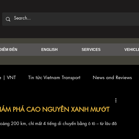
ĐIỂM ĐẾN
ENGLISH
SERVICES
VEHICL
ce | VNT
Tin tức Vietnam Transport
News and Reviews
KHÁM PHÁ CAO NGUYÊN XANH MƯỚT
ảng 200 km, chỉ mất 4 tiếng di chuyển bằng ô tô – từ lâu đã 