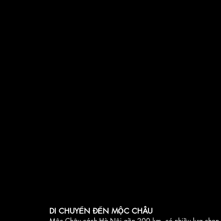
DI CHUYỂN ĐẾN MỘC CHÂU
Mộc Châu cách Hà Nội gần 200 km, có nhiều lựa chọn 