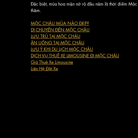
Đặc biệt, mùa hoa mận nở rộ đầu năm là thời điểm Mộc 
thăm.
MỘC CHÂU MÙA NÀO ĐẸP?
DI CHUYỂN ĐẾN MỘC CHÂU
LƯU TRÚ TẠI MỘC CHÂU
ĂN UỐNG TẠI MỘC CHÂU
LƯU Ý KHI DU LỊCH MỘC CHÂU
DỊCH VỤ THUÊ XE LIMOUSINE ĐI MỘC CHÂU
Giá Thuê Xe Limousine
Liên Hệ Đặt Xe