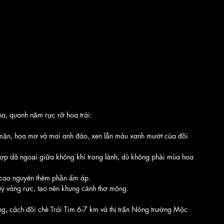
a, quanh năm rực rỡ hoa trái:
mận, hoa mơ và mai anh đào, xen lẫn màu xanh mướt của đồi 
hợp dã ngoại giữa không khí trong lành, dù không phải mùa hoa 
 cao nguyên thêm phần ấm áp.
uỳ vàng rực, tạo nên khung cảnh thơ mộng.
ng, cách đồi chè Trái Tim 6-7 km và thị trấn Nông trường Mộc 