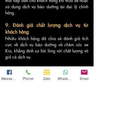
mãi hấp dẫn cho khách hàng khi mua xe hoặc 
sử dụng dịch vụ bảo dưỡng tại đại lý chính 
hãng.
9. Đánh giá chất lượng dịch vụ từ 
khách hàng
Nhiều khách hàng đã chia sẻ đánh giá tích 
cực về dịch vụ bảo dưỡng và chăm sóc xe 
Kia, khẳng định sự hài lòng với chất lượng và 
giá cả dịch vụ.
10. Kết luận
Messenger
Phone
Zalo
WhatsApp
Email
Kia 7 chỗ không chỉ là một lựa chọn hoàn hảo 
cho các gia đình và doanh nghiệp mà còn 
được hỗ trợ bởi các dịch vụ bảo dưỡng và 
chăm sóc xe chuyên nghiệp. Hãy khám phá và 
trải nghiệm dòng xe Kia 7 chỗ để cảm nhận 
sự khác biệt.
Dịch Vụ Thuê Xe | VNT
Tin tức Vietnam Transport