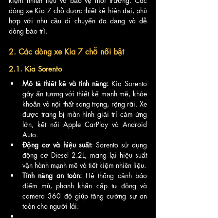
kiệm nhiên liệu và bảo vệ môi trường. Các 
dòng xe Kia 7 chỗ được thiết kế hiện đại, phù 
hợp với nhu cầu di chuyển đa dạng và dễ 
dàng bảo trì.
2. Các dòng xe Kia 7 chỗ nổi bật
2.1. Kia Sorento
Mô tả thiết kế và tính năng:
 Kia Sorento 
gây ấn tượng với thiết kế mạnh mẽ, khỏe 
khoắn và nội thất sang trọng, rộng rãi. Xe 
được trang bị màn hình giải trí cảm ứng 
lớn, kết nối Apple CarPlay và Android 
Auto.
Động cơ và hiệu suất:
 Sorento sử dụng 
động cơ Diesel 2.2L, mang lại hiệu suất 
vận hành mạnh mẽ và tiết kiệm nhiên liệu.
Tính năng an toàn:
 Hệ thống cảnh báo 
điểm mù, phanh khẩn cấp tự động và 
camera 360 độ giúp tăng cường sự an 
toàn cho người lái.