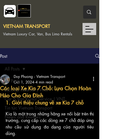
VIETNAM TRANSPORT
Vietnam Luxury Car, Van, Bus Limo Rentals
Post
All Posts
Duy Phuong - Vietnam Transport
All Posts
Oct 1, 2024
4 min read
Các loại Xe Kia 7 Chỗ: Lựa Chọn Hoàn
Dịch Vụ Thuê Xe | VNT
Hảo Cho Gia Đình
Car & Van Rental Service | VNT
1. Giới thiệu chung về xe Kia 7 chỗ
Tin tức Vietnam Transport
Kia là một trong những hãng xe nổi bật trên thị 
News and Reviews
trường, cung cấp các dòng xe 7 chỗ đáp ứng 
nhu cầu sử dụng đa dạng của người tiêu 
dùng. 