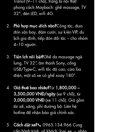
Transit (9–11 chỗ), trang bị nội thất 
phong cách Maybach: ghế massage, TV 
32", đèn LED, wifi 4G.
Phù hợp mục đích nào?
Công tác, đưa 
đón sân bay, đám cưới, sự kiện VIP, du 
lịch gia đình, tiếp đón đối tác – cho nhóm 
4–10 người.
Tiện ích nổi bật?
Ghế da massage ngả 
lưng, TV 32”, âm thanh Sony, cổng 
USB/Type-C, wifi tốc độ cao, cửa lùa 
điện, một số xe có ghế xoay 180°.
Giá thuê bao nhiêu?
Từ 
1,800,000 – 
3,500,000 VNĐ/ngày
 (xe 9 chỗ), từ 
3,000,000 VNĐ
 (xe 11 chỗ). Giá gồm 
tài xế, xăng, phí đường bộ. Liên hệ 
hotline để nhận báo giá chính xác.
Cách đặt xe?
📞 0965.134.966 Cung 
cấp hành trình, số khách, loại xe → nhận 