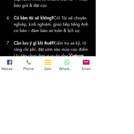
báo giá & đặt cọc.
Có kèm tài xế không?
Có! Tài xế chuyên 
nghiệp, kinh nghiệm, giao tiếp tiếng Anh 
cơ bản – đảm bảo an toàn & lịch sự.
Cần lưu ý gì khi thuê?
Kiểm tra xe kỹ, rõ 
ràng chi phí, đặt sớm vào mùa cao điểm. 
Ưu tiên chọn đơn vị uy tín như 
Vietnam 
Transport
.
Messenger
Phone
Zalo
WhatsApp
Email
Vietnam Transport có ưu điểm gì?
Xe mới 
(2023–2025), độ bởi DCar & Auto 
Kingdom, hỗ trợ đa kênh, dịch vụ chuyên 
nghiệp, được khách hàng đánh giá cao.
Kết Luận
Dịch vụ thuê xe Dcar Maybach Solati và Ford 
9, 11 chỗ độ bởi Dcar tại Vietnam Transport 
chính là giải pháp hoàn hảo cho chuyến đi 