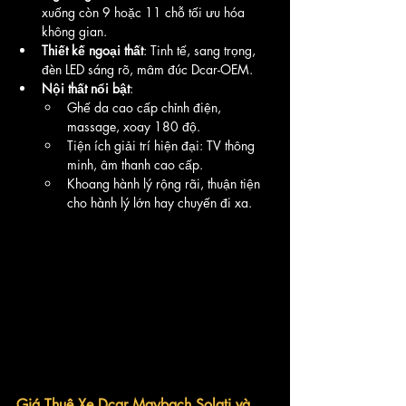
xuống còn 9 hoặc 11 chỗ tối ưu hóa 
không gian.
Thiết kế ngoại thất
: Tinh tế, sang trọng, 
đèn LED sáng rõ, mâm đúc Dcar-OEM.
Nội thất nổi bật
:
Ghế da cao cấp chỉnh điện, 
massage, xoay 180 độ.
Tiện ích giải trí hiện đại: TV thông 
minh, âm thanh cao cấp.
Khoang hành lý rộng rãi, thuận tiện 
cho hành lý lớn hay chuyến đi xa.
Giá Thuê Xe Dcar Maybach Solati và 