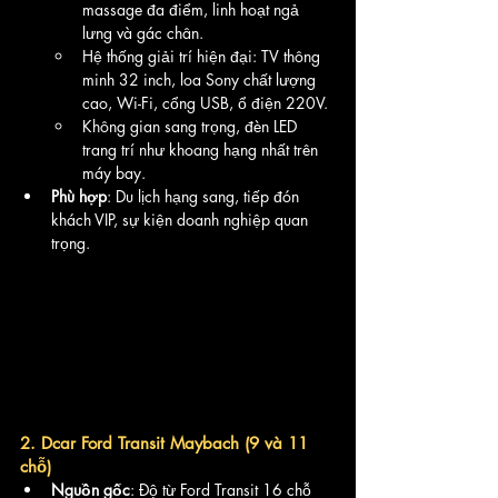
massage đa điểm, linh hoạt ngả 
lưng và gác chân.
Hệ thống giải trí hiện đại: TV thông 
minh 32 inch, loa Sony chất lượng 
cao, Wi-Fi, cổng USB, ổ điện 220V.
Không gian sang trọng, đèn LED 
trang trí như khoang hạng nhất trên 
máy bay.
Phù hợp
: Du lịch hạng sang, tiếp đón 
khách VIP, sự kiện doanh nghiệp quan 
trọng.
2. Dcar Ford Transit Maybach (9 và 11 
chỗ)
Nguồn gốc
: Độ từ Ford Transit 16 chỗ 