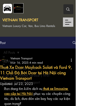
VIETNAM TRANSPORT
Vietnam Luxury Car, Van, Bus Limo Rentals
Post
All Posts
Vietnam Transport
All Posts
Mar 16, 2025
4 min read
Thuê Xe Dcar Maybach Solati và Ford 9,
Dịch Vụ Thuê Xe | VNT
11 Chỗ Độ Bởi Dcar tại Hà Nội cùng
Car & Van Rental Service | VNT
Vietnam Transport
Tin tức Vietnam Transport
Updated:
Jul 23, 2025
Bạn đang tìm kiếm dịch vụ
thuê xe limousine 
News and Reviews
cao cấp tại Hà Nội
 phục vụ các chuyến công 
tác, du lịch, đưa đón sân bay hay các sự kiện 
quan trọng? 