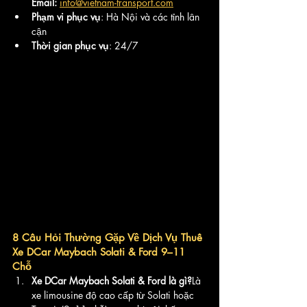
Email:
info@vietnam-transport.com
Phạm vi phục vụ
: Hà Nội và các tỉnh lân 
cận
Thời gian phục vụ
: 24/7
8 Câu Hỏi Thường Gặp Về Dịch Vụ Thuê 
Xe DCar Maybach Solati & Ford 9–11 
Chỗ
Xe DCar Maybach Solati & Ford là gì?
Là 
xe limousine độ cao cấp từ Solati hoặc 