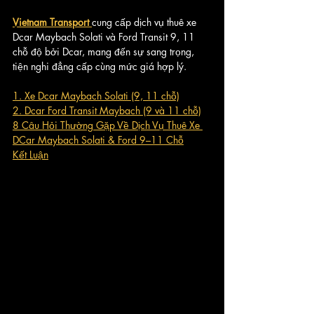
Vietnam Transport 
cung cấp dịch vụ thuê xe 
Dcar Maybach Solati và Ford Transit 9, 11 
chỗ độ bởi Dcar, mang đến sự sang trọng, 
tiện nghi đẳng cấp cùng mức giá hợp lý.
1. Xe Dcar Maybach Solati (9, 11 chỗ)
2. Dcar Ford Transit Maybach (9 và 11 chỗ)
8 Câu Hỏi Thường Gặp Về Dịch Vụ Thuê Xe 
DCar Maybach Solati & Ford 9–11 Chỗ
Kết Luận