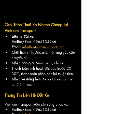
Quy Trình Thuê Xe Nhanh Chóng tại 
Vietnam Transport
Liên hệ đặt xe
: 
Hotline/Zalo:
 0965134966 
Email:
info@vietnam-transport.com
Chốt lịch trình
: Xác nhận rõ ràng yêu cầu 
chuyến đi.
Nhận báo giá
: Minh bạch, chi tiết.
Thanh toán linh hoạt
: Đặt cọc trước 20-
30%, thanh toán phần còn lại thuận tiện.
Nhận xe đúng hẹn
: Xe và tài xế đón bạn 
tại điểm hẹn.
Thông Tin Liên Hệ Đặt Xe
Vietnam Transport luôn sẵn sàng phục vụ:
Hotline/Zalo:
 0965134966 