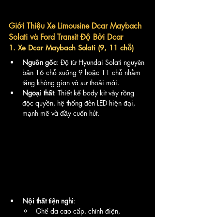
Giới Thiệu Xe Limousine Dcar Maybach 
Solati và Ford Transit Độ Bởi Dcar
1. Xe Dcar Maybach Solati (9, 11 chỗ)
Nguồn gốc
: Độ từ Hyundai Solati nguyên 
bản 16 chỗ xuống 9 hoặc 11 chỗ nhằm 
tăng không gian và sự thoải mái.
Ngoại thất
: Thiết kế body kit vảy rồng 
độc quyền, hệ thống đèn LED hiện đại, 
mạnh mẽ và đầy cuốn hút.
Nội thất tiện nghi
:
Ghế da cao cấp, chỉnh điện, 